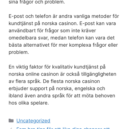
sina frågor och problem.
E-post och telefon är andra vanliga metoder för
kundtjänst på norska casinon. E-post kan vara
användbart för frågor som inte kräver
omedelbara svar, medan telefon kan vara det
bästa alternativet för mer komplexa frågor eller
problem.
En viktig faktor för kvalitativ kundtjänst på
norska online casinon är också tillgängligheten
av flera språk. De flesta norska casinon
erbjuder support på norska, engelska och
ibland även andra språk för att möta behoven
hos olika spelare.
Kategorier
Uncategorized