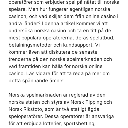
operatörer som erbjuder spel på nätet till norska
spelare. Men hur fungerar egentligen norska
casinon, och vad skiljer dem från online casino i
andra länder? I denna artikel kommer vi att
undersöka norska casino och ta en titt på de
mest populära operatörerna, deras spelutbud,
betalningsmetoder och kundsupport. Vi
kommer även att diskutera de senaste
trenderna på den norska spelmarknaden och
vad framtiden kan hålla för norska online
casino. Läs vidare för att ta reda på mer om
detta spännande ämne!
Norska spelmarknaden är reglerad av den
norska staten och styrs av Norsk Tipping och
Norsk Rikstoto, som är två statligt ägda
speloperatörer. Dessa operatörer är ansvariga
för att erbjuda lotterier, sportsbetting,