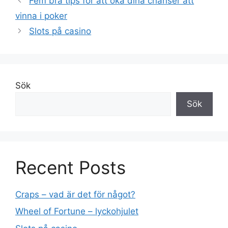
Fem bra tips för att öka dina chanser att
vinna i poker
Slots på casino
Sök
Sök
Recent Posts
Craps – vad är det för något?
Wheel of Fortune – lyckohjulet