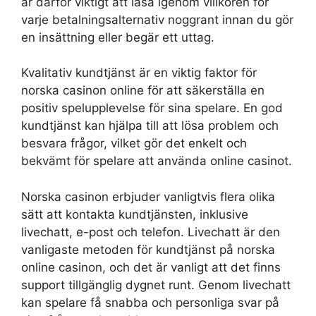
är därför viktigt att läsa igenom villkoren för
varje betalningsalternativ noggrant innan du gör
en insättning eller begär ett uttag.
Kvalitativ kundtjänst är en viktig faktor för
norska casinon online för att säkerställa en
positiv spelupplevelse för sina spelare. En god
kundtjänst kan hjälpa till att lösa problem och
besvara frågor, vilket gör det enkelt och
bekvämt för spelare att använda online casinot.
Norska casinon erbjuder vanligtvis flera olika
sätt att kontakta kundtjänsten, inklusive
livechatt, e-post och telefon. Livechatt är den
vanligaste metoden för kundtjänst på norska
online casinon, och det är vanligt att det finns
support tillgänglig dygnet runt. Genom livechatt
kan spelare få snabba och personliga svar på