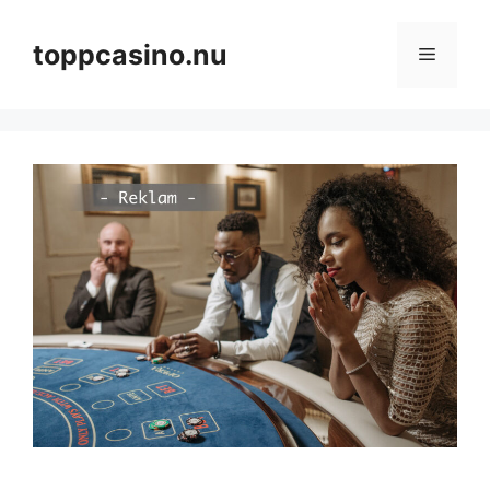
Hoppa
till
toppcasino.nu
Meny
innehåll