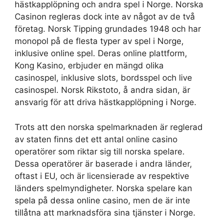
hästkapplöpning och andra spel i Norge. Norska
Casinon regleras dock inte av något av de två
företag. Norsk Tipping grundades 1948 och har
monopol på de flesta typer av spel i Norge,
inklusive online spel. Deras online plattform,
Kong Kasino, erbjuder en mängd olika
casinospel, inklusive slots, bordsspel och live
casinospel. Norsk Rikstoto, å andra sidan, är
ansvarig för att driva hästkapplöpning i Norge.
Trots att den norska spelmarknaden är reglerad
av staten finns det ett antal online casino
operatörer som riktar sig till norska spelare.
Dessa operatörer är baserade i andra länder,
oftast i EU, och är licensierade av respektive
länders spelmyndigheter. Norska spelare kan
spela på dessa online casino, men de är inte
tillåtna att marknadsföra sina tjänster i Norge.