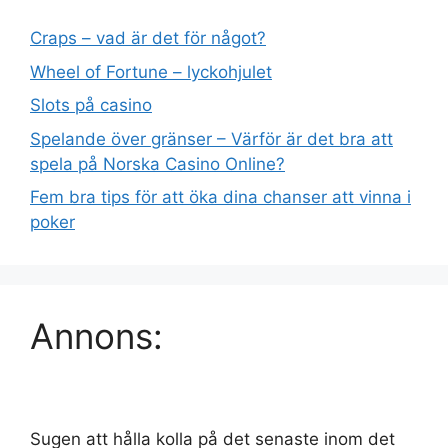
Craps – vad är det för något?
Wheel of Fortune – lyckohjulet
Slots på casino
Spelande över gränser – Värför är det bra att
spela på Norska Casino Online?
Fem bra tips för att öka dina chanser att vinna i
poker
Annons:
Sugen att hålla kolla på det senaste inom det