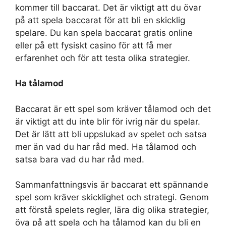
kommer till baccarat. Det är viktigt att du övar
på att spela baccarat för att bli en skicklig
spelare. Du kan spela baccarat gratis online
eller på ett fysiskt casino för att få mer
erfarenhet och för att testa olika strategier.
Ha tålamod
Baccarat är ett spel som kräver tålamod och det
är viktigt att du inte blir för ivrig när du spelar.
Det är lätt att bli uppslukad av spelet och satsa
mer än vad du har råd med. Ha tålamod och
satsa bara vad du har råd med.
Sammanfattningsvis är baccarat ett spännande
spel som kräver skicklighet och strategi. Genom
att förstå spelets regler, lära dig olika strategier,
öva på att spela och ha tålamod kan du bli en