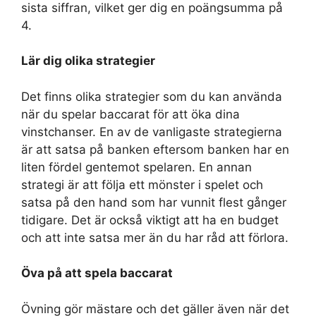
sista siffran, vilket ger dig en poängsumma på
4.
Lär dig olika strategier
Det finns olika strategier som du kan använda
när du spelar baccarat för att öka dina
vinstchanser. En av de vanligaste strategierna
är att satsa på banken eftersom banken har en
liten fördel gentemot spelaren. En annan
strategi är att följa ett mönster i spelet och
satsa på den hand som har vunnit flest gånger
tidigare. Det är också viktigt att ha en budget
och att inte satsa mer än du har råd att förlora.
Öva på att spela baccarat
Övning gör mästare och det gäller även när det