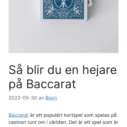
Så blir du en hejare
på Baccarat
2023-05-30
av
Bjorn
Baccarat
är ett populärt kortspel som spelas på
casinon runt om i världen. Det är ett spel som är